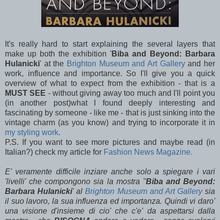
It's really hard to start explaining the several layers that
make up both the exhibition '
Biba and Beyond: Barbara
Hulanicki
' at the
Brighton Museum and Art Gallery
and her
work, influence and importance. So I'll give you a quick
overview of what to expect from the exhibition - that is a
MUST SEE
- without giving away too much and I'll point you
(in another post)what I found deeply interesting and
fascinating by someone - like me - that is just sinking into the
vintage charm (as you know) and trying to incorporate it in
my styling work
.
P.S. If you want to see more pictures and maybe read (in
Italian?) check my article for
Fashion News Magazine.
E' veramente difficile inziare anche solo a spiegare i vari
'livelli' che compongono sia la mostra ''
Biba and Beyond:
Barbara Hulanicki
' al
Brighton Museum and Art Gallery
sia
il suo lavoro, la sua influenza ed importanza. Quindi vi daro'
una visione d'insieme di cio' che c'e' da aspettarsi dalla