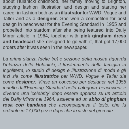
about Hulanicki childhood, her family moving to Brighton,
studying fashion illustration and design and starting her
career in fashion both as an
illustrator
for WWD, Vogue and
Tatler and as a
designer
. She won a competiton for best
design in beachwear for the Evening Standard in 1955 and
propelled into stardom after she being featured into Daily
Mirror article in 1964, together with
pink gingham dress
and headscarf
she designed to go with it, that got 17,000
orders after it was seen in the newspaper.
La prima stanza (delle tre) e sezione della mostra riguarda
l'infanzia della Hulanicki, il trasferimento della famiglia in
Inghilterra, lo studio di design e illustrazione di moda e gli
inzi sia come
illustratrice
per WWD, Vogue e Tatler sia
come
designer
. Vinse un concorso per designer nel 1955
indetto dall'Evening Standard nella categoria beachwear e
divenne una 'celebrity' dopo essere apparsa su un artcolo
del Daily Mirror nel 1964, assieme ad un
abito di gingham
rosa con bandana
che accompagnava il testo, che fu
ordianto in 17,000 pezzi dopo che fu visto nel giornale.