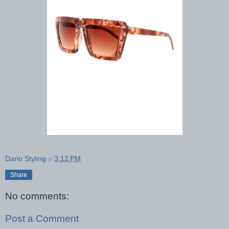
Dario Styling
a
3:12 PM
Share
No comments:
Post a Comment