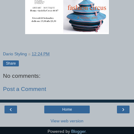
Dario Styling
a
12:24 PM
Share
No comments:
Post a Comment
‹
›
Home
View web version
Powered by
Blogger
.