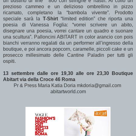
un bustino di fine “ 800 con stringhe e nastri. Al collo un
prezioso cammeo e un delizioso ombrellino in pizzo
ricamato, completano la “bambola vivente”. Prodotto
speciale sarà la
T-Shirt
“limited edition” che riporta una
poesia di Vanessa Foglia: “vorrei scrivere un abito,
disegnare una poesia, vorrei cantare un quadro e suonare
una scultura”. Palloncini ABITART in color arancio con pois
bianchi verranno regalati da un performer all’ingresso della
boutique, e poi ancora popcorn, caramelle, piccoli cake e un
prosecco millesimato delle Cantine Paladin per tutti gli
ospiti.
13 settembre dalle ore 19,30 alle ore 23,30 Boutique
Abitart via della Croce 46 Roma
Pr & Press Maria Katia Doria mkdoria@gmail.com
abitartworld.com