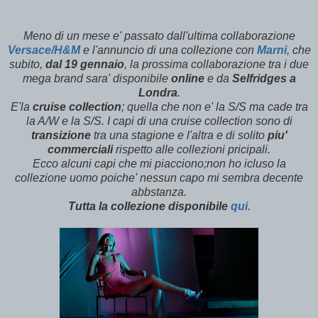
Meno di un mese e' passato dall'ultima collaborazione
Versace/H&M
e l'annuncio di una collezione con
Marni
, che
subito,
dal 19 gennaio
, la prossima collaborazione tra i due
mega brand sara' disponibile
online
e da
Selfridges a
Londra
.
E'la
cruise collection
; quella che non e' la S/S ma cade tra
la A/W e la S/S. I capi di una cruise collection sono di
transizione
tra una stagione e l'altra e di solito
piu'
commerciali
rispetto alle collezioni pricipali.
Ecco alcuni capi che mi piacciono;non ho icluso la
collezione uomo poiche' nessun capo mi sembra decente
abbstanza.
Tutta la collezione disponibile
qui
.