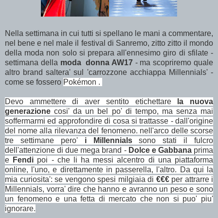
Nella settimana in cui tutti si spellano le mani a commentare,
nel bene e nel male il festival di Sanremo, zitto zitto il mondo
della moda non solo si prepara all'ennesimo giro di sfilate -
settimana della
moda donna AW17
- ma scopriremo quale
altro brand saltera' sul 'carrozzone acchiappa Millennials' -
come se fossero
Pokémon .
Devo ammettere di aver sentito etichettare
la nuova
generazione
cosi' da un bel po' di tempo, ma senza mai
soffermarmi ed approfondire di cosa si trattasse - dall'origine
del nome alla rilevanza del fenomeno. nell'arco delle scorse
tre settimane pero'
i Millennials
sono stati il fulcro
dell'attenzione di due mega brand -
Dolce e Gabbana
prima
e
Fendi
poi - che li ha messi alcentro di una piattaforma
online, l'uno, e direttamente in passerella, l'altro. Da qui la
mia curiosita': se vengono spesi milgiaia di
€€€
per attrarre i
Millennials, vorra' dire che hanno e avranno un peso e sono
un fenomeno e una fetta di mercato che non si puo' piu'
ignorare.