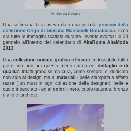
Ph: Elenora D'Urbano
Una settimana fa vi avevo dato una piccola
preview della
collezione Origo di Giuliana Mancinelli Bonafaccia
. Ecco
ora tutte le immagini scattate durante l'evento svoltosi io 28
gennaio all'interno del calendario di
AltaRoma AltaModa
2013
.
Una
collezione unisex, grafica e lineare
, indossabile tutti i
giorni ma non per questo meno curata nel
dettaglio e di
qualita'
. Infatti grandissima cura, come sempre, e' dedicata
non solo al design, ma ai
materiali
- pelle stampata a effetto
razza ( un must in ogni collezione della designer), pelle e
cuoio intrecciato - ed ai
colori
- nero, cuoio naturale, bronzo
giallo e turchese.