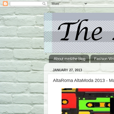
About me&the blog
Fashion Wri
JANUARY 27, 2013
AltaRoma AltaModa 2013 - M