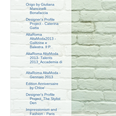
Origo by Giuliana
Mancinelli
Bonafaccia
Designer's Profile
Project - Caterina
Gatta
AltaRoma
AltaModa2013 -
Galitzine e
Balestra. Il P...
AltaRoma AltaModa
2013- Talents
2013_Accademia di
...
AltaRoma AltaModa -
Gennaio 2013
Edition Anniversaire
by Chloe'
Designer's Profile
Project_The Stylist
Den
Impressionism and
Fashion - Paris