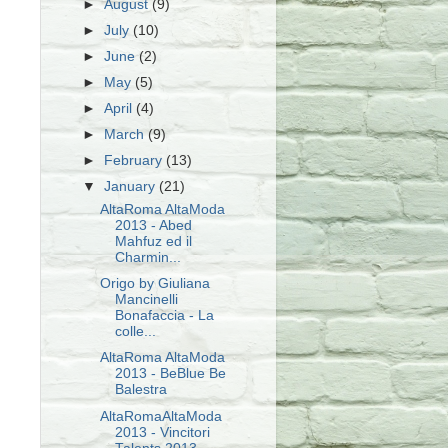
►
August
(9)
►
July
(10)
►
June
(2)
►
May
(5)
►
April
(4)
►
March
(9)
►
February
(13)
▼
January
(21)
AltaRoma AltaModa
2013 - Abed
Mahfuz ed il
Charmin...
Origo by Giuliana
Mancinelli
Bonafaccia - La
colle...
AltaRoma AltaModa
2013 - BeBlue Be
Balestra
AltaRomaAltaModa
2013 - Vincitori