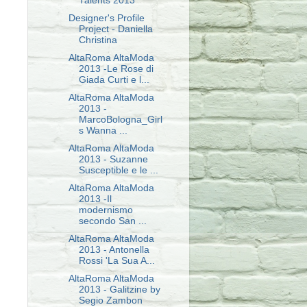
Talents 2013
Designer's Profile
Project - Daniella
Christina
AltaRoma AltaModa
2013 -Le Rose di
Giada Curti e l...
AltaRoma AltaModa
2013 -
MarcoBologna_Girl
s Wanna ...
AltaRoma AltaModa
2013 - Suzanne
Susceptible e le ...
AltaRoma AltaModa
2013 -Il
modernismo
secondo San ...
AltaRoma AltaModa
2013 - Antonella
Rossi 'La Sua A...
AltaRoma AltaModa
2013 - Galitzine by
Segio Zambon