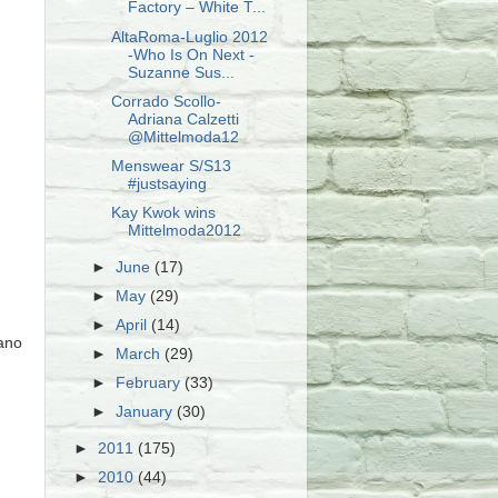
Factory – White T...
AltaRoma-Luglio 2012
-Who Is On Next -
Suzanne Sus...
Corrado Scollo-
Adriana Calzetti
@Mittelmoda12
Menswear S/S13
#justsaying
Kay Kwok wins
Mittelmoda2012
►
June
(17)
►
May
(29)
►
April
(14)
rano
►
March
(29)
►
February
(33)
►
January
(30)
►
2011
(175)
►
2010
(44)