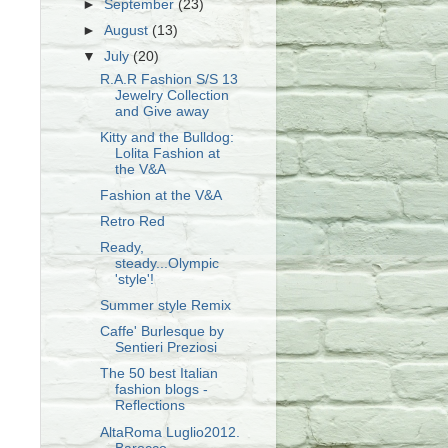
►
September
(23)
►
August
(13)
▼
July
(20)
R.A.R Fashion S/S 13
Jewelry Collection
and Give away
Kitty and the Bulldog:
Lolita Fashion at
the V&A
Fashion at the V&A
Retro Red
Ready,
steady...Olympic
'style'!
Summer style Remix
Caffe' Burlesque by
Sentieri Preziosi
The 50 best Italian
fashion blogs -
Reflections
AltaRoma Luglio2012.