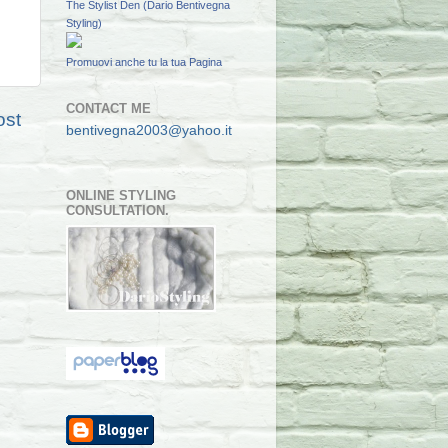
The Stylist Den (Dario Bentivegna
Styling)
Promuovi anche tu la tua Pagina
CONTACT ME
ost
bentivegna2003@yahoo.it
ONLINE STYLING
CONSULTATION.