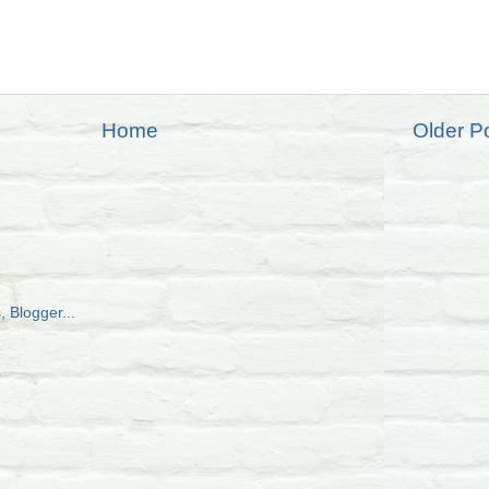
Home
Older P