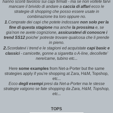
hanno sconti favolosi sui capi firmati - ma se non voltete farvi
mancare il brivido di andare a
caccia di affari
ecco le
strategie di shopping che posso essere usate in
combinazione tra loro oppure no.
1
.Comprate dei capi che potete indossare
non solo per la
fine di questa stagione
ma anche
la prossima
e, se
gia'non ne avete cognizione,
assicuratevi di conoscre i
trend SS12
poiche' potreste trovare qualcosa che li prende
in pieno.
2.
Scordatevi i trend e le stagioni ed acquistate
capi basic e
classici
- camicette, gonne a sigaretta o A-line, decollette'
nere/carne, tubino etc...
Here
some examples
from Net-a-Porter but the same
strategies apply if you're shopping at Zara, H&M, Topshop,
etc...
Ecco
degli esempi
presi da Net-a-Porter ma le stesse
strategie valgono se fate shopping da Zara, H&M, Topshop,
etc...
TOPS