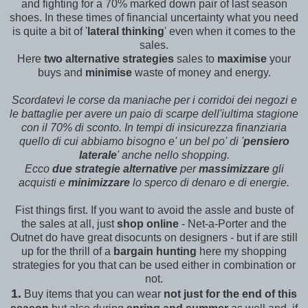
and fighting for a 70% marked down pair of last season
shoes. In these times of financial uncertainty what you need
is quite a bit of '
lateral thinking
' even when it comes to the
sales.
Here
two alternative strategies
sales to
maximise
your
buys and
minimise
waste of money and energy.
Scordatevi le corse da maniache per i corridoi dei negozi e
le battaglie per avere un paio di scarpe dell'iultima stagione
con il 70% di sconto. In tempi di insicurezza finanziaria
quello di cui abbiamo bisogno e' un bel po' di '
pensiero
laterale
' anche nello shopping.
Ecco
due strategie alternative
per
massimizzare
gli
acquisti e
minimizzare
lo sperco di denaro e di energie.
Fist things first. If you want to avoid the assle and buste of
the sales at all, just
shop online
- Net-a-Porter and the
Outnet do have great disocunts on designers - but if are still
up for the thrill of a
bargain hunting
here my shopping
strategies for you that can be used either in combination or
not.
1.
Buy items that you can wear
not just for the end of this