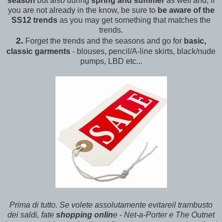
season
but also during
spring and summer
as well and, if
you are not already in the know, be sure to
be aware of the
SS12 trends
as you may get something that matches the
trends.
2.
Forget the trends and the seasons and go for
basic,
classic garments
- blouses, pencil/A-line skirts, black/nude
pumps, LBD etc...
Prima di tutto. Se volete assolutamente evitareil trambusto
dei saldi, fate
shopping onlin
e - Net-a-Porter e The Outnet