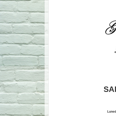
SA
Lunedi