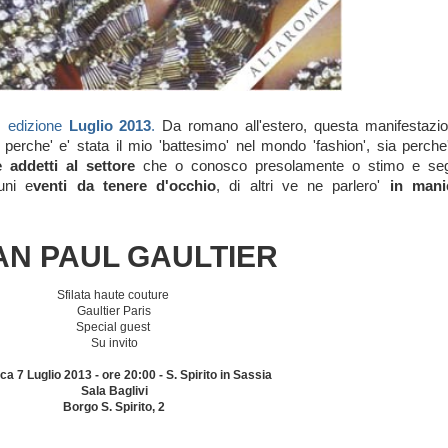
, edizione
Luglio 2013
.
Da romano all'estero, questa manifestazio
perche' e' stata il mio 'battesimo' nel mondo 'fashion', sia perche'
e addetti al settore
che o conosco presolamente o stimo e se
uni e
venti da tenere d'occhio
, di altri ve ne parlero'
in mani
AN PAUL GAULTIER
Sfilata haute couture
Gaultier Paris
Special guest
Su invito
a 7 Luglio 2013 - ore 20:00 - S. Spirito in Sassia
Sala Baglivi
Borgo S. Spirito, 2