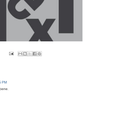
05 PM
 bene.