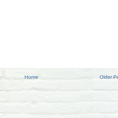
Home
Older P