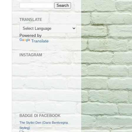
TRANSLATE
Powered by
Translate
INSTAGRAM
BADGE DI FACEBOOK
The Stylist Den (Dario Bentivegna
Styling)