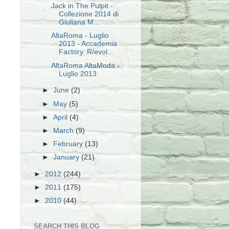
Jack in The Pulpit -
Collezione 2014 di
Giuliana M...
AltaRoma - Luglio
2013 - Accademia
Factory. R/evol...
AltaRoma AltaModa -
Luglio 2013
►
June
(2)
►
May
(5)
►
April
(4)
►
March
(9)
►
February
(13)
►
January
(21)
►
2012
(244)
►
2011
(175)
►
2010
(44)
SEARCH THIS BLOG