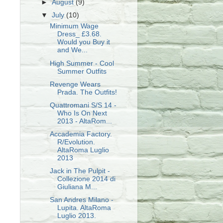
►
August
(9)
▼
July
(10)
Minimum Wage
Dress_ £3.68.
Would you Buy it
and We...
High Summer - Cool
Summer Outfits
Revenge Wears
Prada. The Outfits!
Quattromani S/S 14 -
Who Is On Next
2013 - AltaRom...
Accademia Factory.
R/Evolution.
AltaRoma Luglio
2013
Jack in The Pulpit -
Collezione 2014 di
Giuliana M...
San Andres Milano -
Lupita. AltaRoma
Luglio 2013.