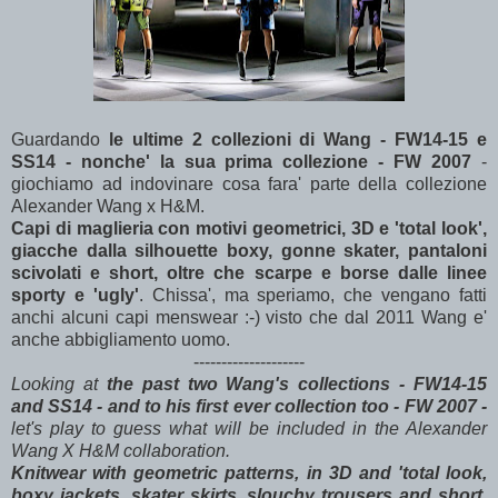
Guardando
le ultime 2 collezioni di Wang - FW14-15 e
SS14 - nonche' la sua prima collezione - FW 2007
-
giochiamo ad indovinare cosa fara' parte della collezione
Alexander Wang x H&M.
Capi di maglieria con motivi geometrici, 3D e 'total look',
giacche dalla silhouette boxy, gonne skater, pantaloni
scivolati e short, oltre che scarpe e borse dalle linee
sporty e 'ugly'
. Chissa', ma speriamo, che vengano fatti
anchi alcuni capi menswear :-) visto che dal 2011 Wang e'
anche abbigliamento uomo.
--------------------
Looking at
the past two Wang's collections - FW14-15
and SS14 - and to his first ever collection too - FW 2007 -
let's play to guess what will be included in the Alexander
Wang X H&M collaboration.
Knitwear with geometric patterns, in 3D and 'total look,
boxy jackets, skater skirts, slouchy trousers and short,