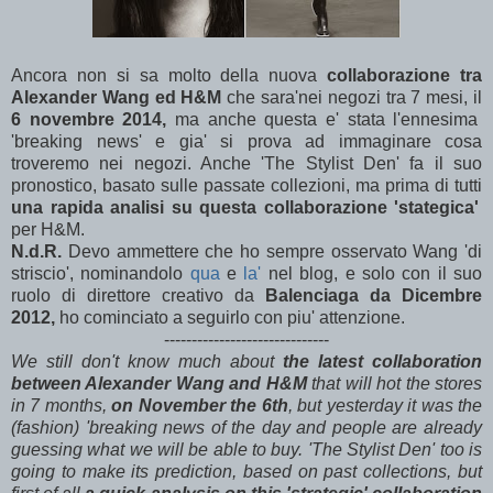
Ancora non si sa molto della nuova
collaborazione tra
Alexander Wang ed H&M
che sara'nei negozi tra 7 mesi, il
6 novembre 2014,
ma anche questa e' stata l'ennesima
'breaking news' e gia' si prova ad immaginare cosa
troveremo nei negozi. Anche 'The Stylist Den' fa il suo
pronostico, basato sulle passate collezioni, ma prima di tutti
una rapida analisi su questa collaborazione 'stategica'
per H&M.
N.d.R.
Devo ammettere che ho sempre osservato Wang 'di
striscio', nominandolo
qua
e
la'
nel blog, e solo con il suo
ruolo di direttore creativo da
Balenciaga da Dicembre
2012,
ho cominciato a seguirlo con piu' attenzione.
------------------------------
We still don't know much about
the latest collaboration
between Alexander Wang and H&M
that will hot the stores
in 7 months,
on November the 6th
, but yesterday it was the
(fashion) 'breaking news of the day and people are already
guessing what we will be able to buy. 'The Stylist Den' too is
going to make its prediction, based on past collections, but