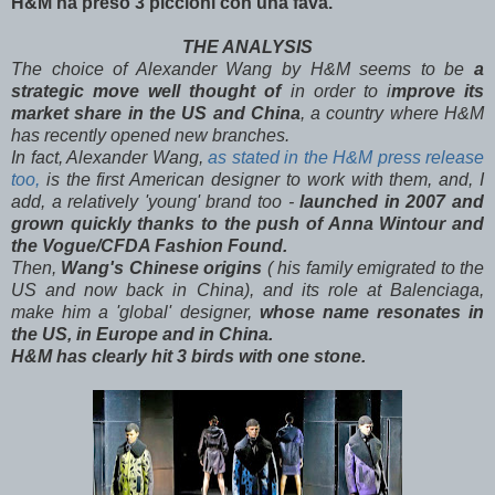
H&M ha preso 3 piccioni con una fava.
THE ANALYSIS
The choice of Alexander Wang by H&M seems to be
a
strategic move well thought of
in order to i
mprove its
market share in the US and China
, a country where H&M
has recently opened new branches.
In fact, Alexander Wang,
as stated in the H&M press release
too,
is the first American designer to work with them, and, I
add, a relatively 'young' brand too -
launched in 2007 and
grown quickly thanks to the push of Anna Wintour and
the Vogue/CFDA Fashion Found.
Then,
Wang's Chinese origins
( his family emigrated to the
US and now back in China), and its role at Balenciaga,
make him a 'global' designer,
whose name resonates in
the US, in Europe and in China.
H&M has clearly hit 3 birds with one stone.