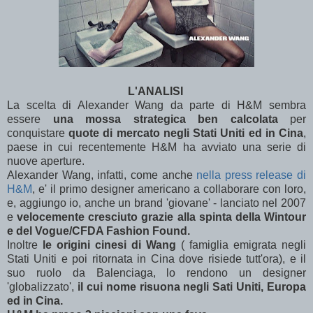
L'ANALISI
La scelta di Alexander Wang da parte di H&M sembra
essere
una mossa strategica ben calcolata
per
conquistare
quote di mercato negli Stati Uniti ed in Cina
,
paese in cui recentemente H&M ha avviato una serie di
nuove aperture.
Alexander Wang, infatti, come anche
nella press release di
H&M
, e' il primo designer americano a collaborare con loro,
e, aggiungo io, anche un brand 'giovane' - lanciato nel 2007
e
velocemente cresciuto grazie alla spinta della Wintour
e del Vogue/CFDA Fashion Found.
Inoltre
le origini cinesi di Wang
( famiglia emigrata negli
Stati Uniti e poi ritornata in Cina dove risiede tutt'ora), e il
suo ruolo da Balenciaga, lo rendono un designer
'globalizzato',
il cui nome risuona negli Sati Uniti, Europa
ed in Cina.