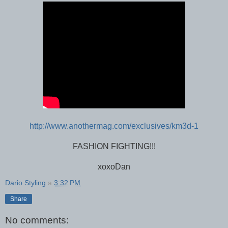
http://www.anothermag.com/exclusives/km3d-1
FASHION FIGHTING!!!
xoxoDan
Dario Styling
a
3:32 PM
Share
No comments: