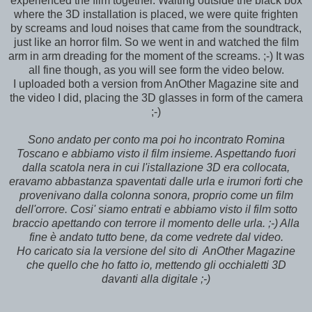
experienced the film together. Waiting outside the black box
where the 3D installation is placed, we were quite frighten
by screams and loud noises that came from the soundtrack,
just like an horror film. So we went in and watched the film
arm in arm dreading for the moment of the screams. ;-) It was
all fine though, as you will see form the video below.
I uploaded both a version from AnOther Magazine site and
the video I did, placing the 3D glasses in form of the camera
;-)
Sono andato per conto ma poi ho incontrato Romina
Toscano e abbiamo visto il film insieme. Aspettando fuori
dalla scatola nera in cui l'istallazione 3D era collocata,
eravamo abbastanza spaventati dalle urla e irumori forti che
provenivano dalla colonna sonora, proprio come un film
dell'orrore. Cosi' siamo entrati e abbiamo visto il film sotto
braccio apettando con terrore il momento delle urla. ;-) Alla
fine è andato tutto bene, da come vedrete dal video.
Ho caricato sia la versione del sito di AnOther Magazine
che quello che ho fatto io, mettendo gli occhialetti 3D
davanti alla digitale ;-)