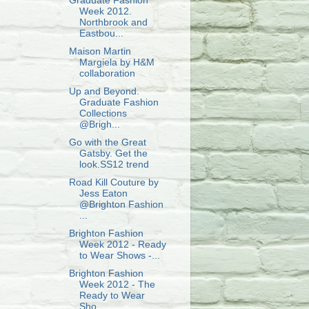
Graduate Fashion
Week 2012.
Northbrook and
Eastbou...
Maison Martin
Margiela by H&M
collaboration
Up and Beyond.
Graduate Fashion
Collections
@Brigh...
Go with the Great
Gatsby. Get the
look.SS12 trend
Road Kill Couture by
Jess Eaton
@Brighton Fashion
...
Brighton Fashion
Week 2012 - Ready
to Wear Shows -...
Brighton Fashion
Week 2012 - The
Ready to Wear
Sho...