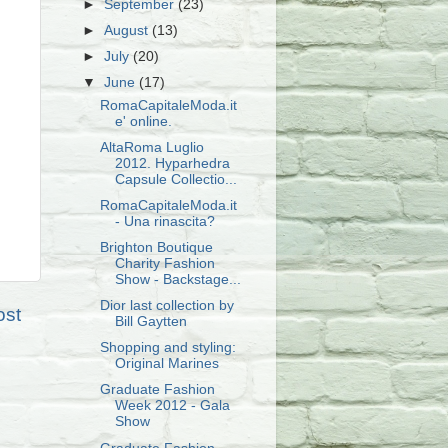
►
September
(23)
►
August
(13)
►
July
(20)
▼
June
(17)
RomaCapitaleModa.it
e' online.
AltaRoma Luglio
2012. Hyparhedra
Capsule Collectio...
RomaCapitaleModa.it
- Una rinascita?
Brighton Boutique
Charity Fashion
Show - Backstage...
Dior last collection by
ost
Bill Gaytten
Shopping and styling:
Original Marines
Graduate Fashion
Week 2012 - Gala
Show