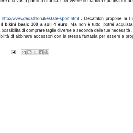
liere una vasta gamma di articoli per vivere in maniera sportiva il mar
n
http://www.decathlon.it/estate-sport.html
. Decathlon propone
la l
 il
bikini basic 100 a soli 4 euro
! Ma non è tutto, potrai acquista
 possibilità di comprare taglie diverse a seconda delle tue necessità 
ilità di abbinare accessori con la stessa fantasia per essere a pro