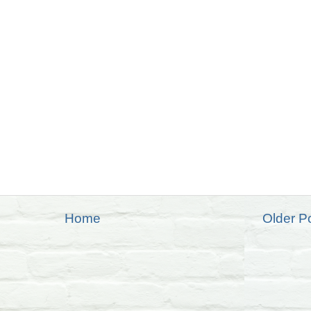
Home
Older P