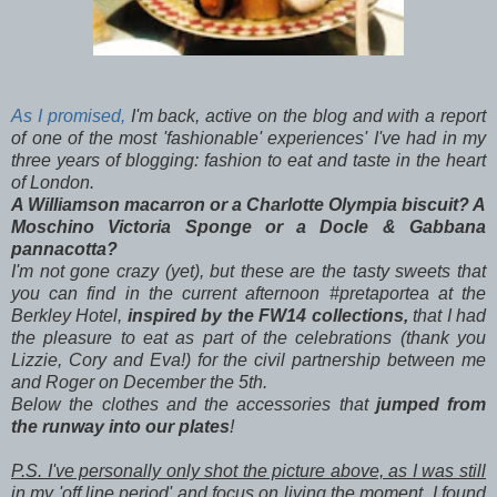
As I promised,
I'm back, active on the blog and with a report
of one of the most 'fashionable' experiences' I've had in my
three years of blogging: fashion to eat and taste in the heart
of London.
A Williamson macarron or a Charlotte Olympia biscuit? A
Moschino Victoria Sponge or a Docle & Gabbana
pannacotta?
I'm not gone crazy (yet), but these are the tasty sweets that
you can find in the current afternoon #pretaportea at the
Berkley Hotel,
inspired by the FW14 collections,
that I had
the pleasure to eat as part of the celebrations (thank you
Lizzie, Cory and Eva!) for the civil partnership between me
and Roger on December the 5th.
Below the clothes and the accessories that
jumped from
the runway into our plates
!
P.S. I've personally only shot the picture above, as I was still
in my 'off line period' and focus on living the moment. I found