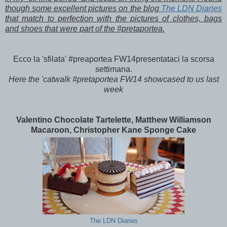
though some excellent pictures on the blog
The LDN Diaries
that match to perfection with the pictures of clothes, bags
and shoes that were part of the #pretaportea.
Ecco la 'sfilata' #preaportea FW14presentataci la scorsa
settimana.
Here the 'catwalk #pretaportea FW14 showcased to us last
week
Valentino Chocolate Tartelette, Matthew Williamson
Macaroon, Christopher Kane Sponge Cake
The LDN Diaries