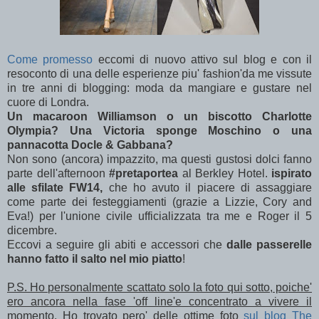
Come promesso
eccomi di nuovo attivo sul blog e con il
resoconto di una delle esperienze piu' fashion'da me vissute
in tre anni di blogging: moda da mangiare e gustare nel
cuore di Londra.
Un macaroon Williamson o un biscotto Charlotte
Olympia? Una Victoria sponge Moschino o una
pannacotta Docle & Gabbana?
Non sono (ancora) impazzito, ma questi gustosi dolci fanno
parte dell'afternoon
#pretaportea
al Berkley Hotel.
ispirato
alle sfilate FW14,
che ho avuto il piacere di assaggiare
come parte dei festeggiamenti (grazie a Lizzie, Cory and
Eva!) per l'unione civile ufficializzata tra me e Roger il 5
dicembre.
Eccovi a seguire gli abiti e accessori che
dalle passerelle
hanno fatto il salto nel mio piatto
!
P.S. Ho personalmente scattato solo la foto qui sotto, poiche'
ero ancora nella fase 'off line'e concentrato a vivere il
momento. Ho trovato pero' delle ottime foto
sul blog The