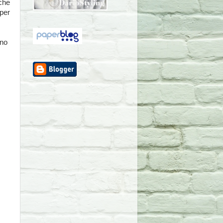
che
per
uno