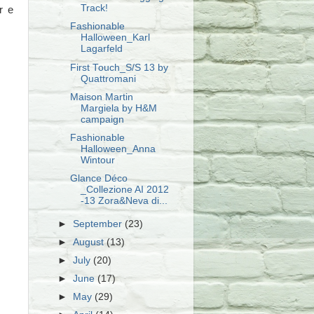
Track!
r e
Fashionable
Halloween_Karl
Lagarfeld
First Touch_S/S 13 by
Quattromani
Maison Martin
Margiela by H&M
campaign
Fashionable
Halloween_Anna
Wintour
Glance Déco
_Collezione AI 2012
-13 Zora&Neva di...
►
September
(23)
►
August
(13)
►
July
(20)
►
June
(17)
►
May
(29)