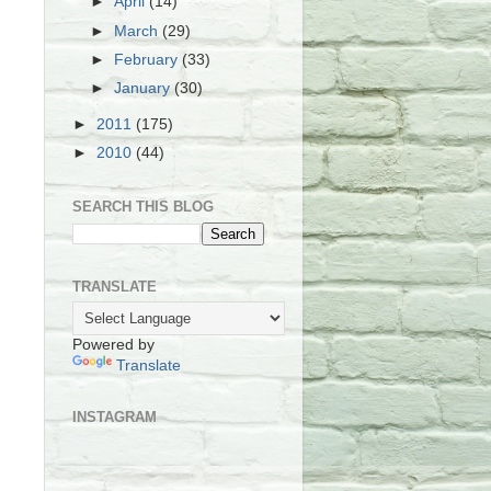
►
April
(14)
►
March
(29)
►
February
(33)
►
January
(30)
►
2011
(175)
►
2010
(44)
SEARCH THIS BLOG
TRANSLATE
Powered by
Translate
INSTAGRAM