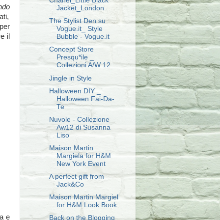
Chanel_Little Black
undo
Jacket_London
ati,
The Stylist Den su
 per
Vogue.it_ Style
e il
Bubble - Vogue.it
Concept Store
Presqu*ile _
Collezioni A/W 12
Jingle in Style
Halloween DIY _
Halloween Fai-Da-
Te
Nuvole - Collezione
Aw12 di Susanna
Liso
Maison Martin
Margiela for H&M
New York Event
A perfect gift from
Jack&Co
Maison Martin Margiel
for H&M Look Book
la e
Back on the Blogging