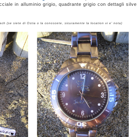
iale in alluminio grigio, q
uadrante grigio con dettagli silve
ch (se siete di Ostia o la conoscete, sicuramente la location vi e' nota)