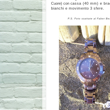
Cuore) con c
assa (40 mm) e bracc
bianchi e m
ovimento 3 sfere.
P.S. Foto scattate al Faber Bea