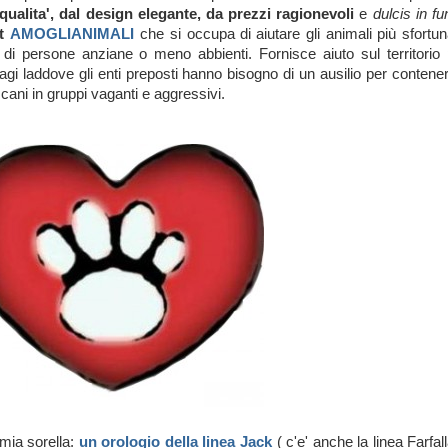
 qualita', dal design elegante, da prezzi ragionevoli
e
dulcis in f
t
AMOGLIANIMALI
che si occupa di
a
iutare gli animali più sfortun
età di persone anziane o meno abbienti.
Fornisce aiuto sul territorio
dagi laddove gli enti preposti hanno bisogno di un ausilio per contener
ani in gruppi vaganti e aggressivi.
mia sorella:
un orologio della linea Jack
( c'e' anche la linea Farfal