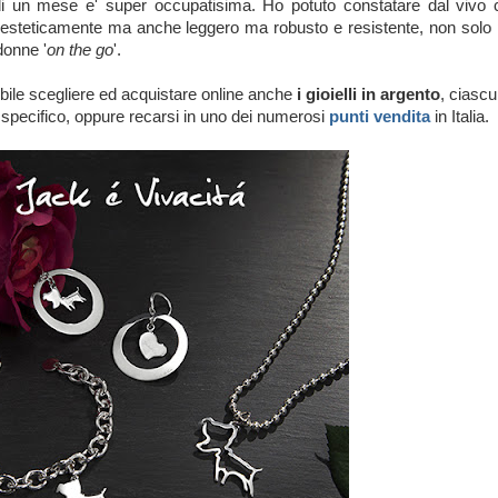
 di un mese e' super occupatisima. Ho potuto constatare dal vivo 
o esteticamente ma anche leggero ma robusto e resistente, non solo 
donne '
on the go
'.
sibile scegliere ed acquistare online anche
i gioielli in argento
, ciasc
 specifico, oppure recarsi in uno dei numerosi
punti vendita
in Italia.