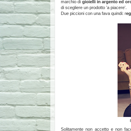
marchio di
gioielli in argento ed or
di scegliere un prodotto 'a piacere'.
Due piccioni con una fava quindi: r
eg
Solitamente non accetto e non facc